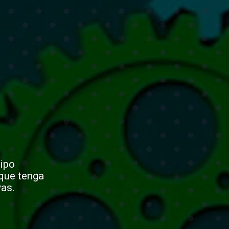
uipo
que tenga
vas.