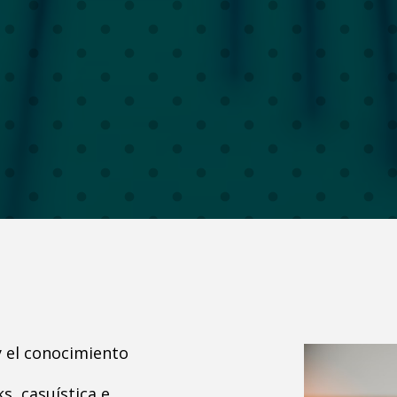
 el conocimiento
s, casuística e